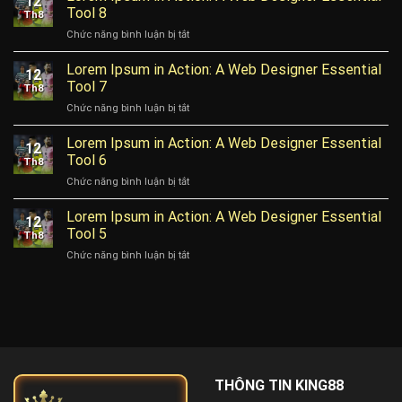
12
in
Tool 8
Th8
Action:
ở
Chức năng bình luận bị tắt
A
Lorem
Web
Ipsum
Lorem Ipsum in Action: A Web Designer Essential
Designer
12
in
Essential
Tool 7
Th8
Action:
Tool
ở
Chức năng bình luận bị tắt
A
9
Lorem
Web
Ipsum
Lorem Ipsum in Action: A Web Designer Essential
Designer
12
in
Essential
Tool 6
Th8
Action:
Tool
ở
Chức năng bình luận bị tắt
A
8
Lorem
Web
Ipsum
Lorem Ipsum in Action: A Web Designer Essential
Designer
12
in
Essential
Tool 5
Th8
Action:
Tool
ở
Chức năng bình luận bị tắt
A
7
Lorem
Web
Ipsum
Designer
in
Essential
Action:
Tool
A
6
Web
Designer
Essential
THÔNG TIN KING88
Tool