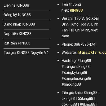
Tên thương
Liên hệ KING88
hiệu:
KING88
Đăng ký KING88
Địa chỉ: 176 Đ. Gò Xoài,
Bình Hưng Hoà A, Bình
Đăng nhập KING88
Tân, Hồ Chí Minh, Việt
Nạp tiền KING88
Nam
Rút tiền KING88
Phone: 0887896434
Website:
https://kfs.ru.
Tác giả KING88 Nguyên Vũ
Hashtag: #king88
#trangchuking88
#dangkyking88
#dangnhapking88
#linkking88
Tên gọi khác: 0king88 |
5king88 | 55king88 |
66king88 | 99king88 |