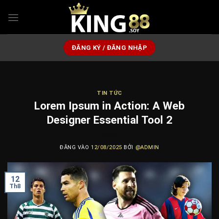
Bỏ
qua
nội
dung
ĐĂNG KÝ / ĐĂNG NHẬP
TIN TỨC
Lorem Ipsum in Action: A Web
Designer Essential Tool 2
ĐĂNG VÀO
12/08/2025
BỞI
@ADMIN
12
Th8